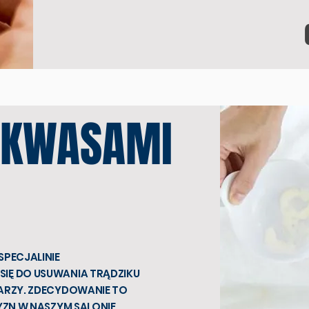
 KWASAMI
PECJALINIE
IĘ DO USUWANIA TRĄDZIKU
ARZY. ZDECYDOWANIE TO
YZN W NASZYM SALONIE.