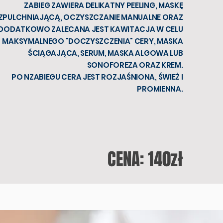
ZABIEG ZAWIERA DELIKATNY PEELING, MASKĘ
ZPULCHNIAJĄCĄ, OCZYSZCZANIE MANUALNE ORAZ
DODATKOWO ZALECANA JEST KAWITACJA W CELU
MAKSYMALNEGO "DOCZYSZCZENIA" CERY, MASKA
ŚCIĄGAJĄCA, SERUM, MASKA ALGOWA LUB
SONOFOREZA ORAZ KREM.
PO NZABIEGU CERA JEST ROZJAŚNIONA, ŚWIEŻ I
PROMIENNA.
CENA: 140zł