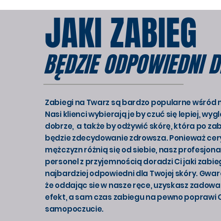
JAKI ZABIEG
BĘDZIE ODPOWIEDNI D
Zabiegi na Twarz są bardzo popularne wśród
Nasi klienci wybierają je by czuć się lepiej, wy
dobrze, a także by odżywić skórę, która po za
będzie zdecydowanie zdrowsza. Ponieważ cer
mężczyzn różnią się od siebie, nasz profesjona
personel z przyjemnością doradzi Ci jaki zabie
najbardziej odpowiedni dla Twojej skóry. Gwa
że oddając sie w nasze ręce, uzyskasz zadowa
efekt, a sam czas zabiegu na pewno poprawi 
samopoczucie.