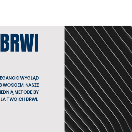
 BRWI
LEGANCKI WYGLĄD
B WOSKIEM. NASZE
IEDNIĄ METODĘ BY
DLA TWOICH BRWI.