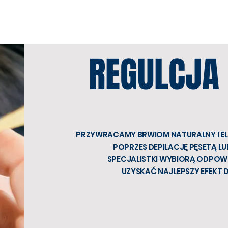
REGULCJA
PRZYWRACAMY BRWIOM NATURALNY I E
POPRZES DEPILACJĘ PĘSETĄ LU
SPECJALISTKI WYBIORĄ ODPOW
UZYSKAĆ NAJLEPSZY EFEKT 