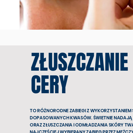
ZŁUSZCZANIE
CERY
TO RÓŻNORODNE ZABIEGI Z WYKORZYSTANIEM S
DOPASOWANYCH KWASÓW. ŚWIETNIE NADAJĄ S
ORAZ ZŁUSZCZANIA I ODMŁADZANIA SKÓRY TW
NAJCZĘŚCIEJ WYBIERANY ZABIEG PRZEZ MĘŻCZ