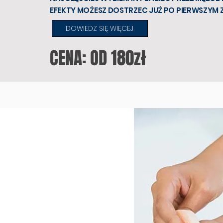
EFEKTY MOŻESZ DOSTRZEC JUŻ PO PIERWSZYM Z
DOWIEDZ SIĘ WIĘCEJ
CENA: OD 180zł