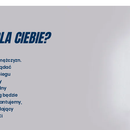
LA CIEBIE?
 mężczyzn.
glądać
biegu
y
lny
g będzie
rantujemy,
lający
Ci