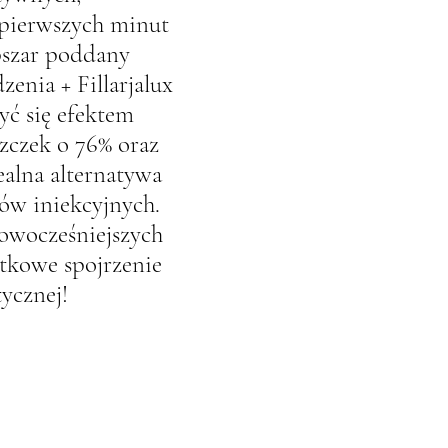
pierwszych minut
bszar poddany
enia + Fillarjalux
yć się efektem
zczek o 76% oraz
ealna alternatywa
gów iniekcyjnych.
nowocześniejszych
ątkowe spojrzenie
ycznej!