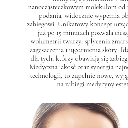
nanocząsteczkowym molekułom od 
podania, widocznie wypełnia o
zabiegowi. Unikatowy koncept urządz
już po 15 minutach pozwala ciesz
wolumetrii twarzy, spłycenia zmars
zagęszczenia i ujędrnienia skóry! Id
dla tych, którzy obawiają się zabie
Medyczna jakość oraz synergia naj
technologii, to zupełnie nowe, wyj
na zabiegi medycyny estet