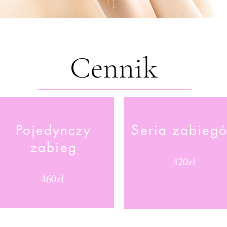
Cennik
Pojedynczy
Seria
zabieg
zabieg
420zł
460zł