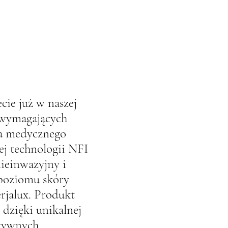
cie już w naszej
 wymagających
ia medycznego
ej technologii NFI
ieinwazyjny i
poziomu skóry
rjalux. Produkt
dzięki unikalnej
tywnych,