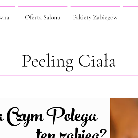
ówna
Oferta Salonu
Pakiety Zabiegów
Peeling Ciała
 Czym Polega
n zabieg?