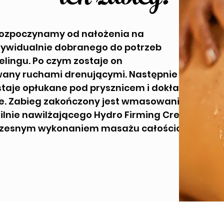
rozpoczynamy od nałożenia na
dywidualnie dobranego do potrzeb
elingu. Po czym zostaje on
ny ruchami drenującymi. Następnie
staje opłukane pod prysznicem i dokładnie
e. Zabieg zakończony jest wmasowaniem
silnie nawilżającego Hydro Firming Cream
czesnym wykonaniem masażu całościoweg