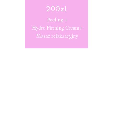
200zł
Peeling +
Hydro Firming Cream+
Masaż relaksacyjny
Salon Beauty
l. Dobczycka 7
Chrzanów ul. Pa
2-500
32-5
utykr@wp.pl
salonbeaut
8 501397198
tel. +48 5