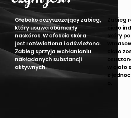
Głęboko oczyszczający zabieg,
Zabieg 
który usuwa obumarły
ciało in
naskórek. W efekcie skóra
skóry pe
jest rozświetlona i odświeżona.
wmasowa
Zabieg sprzyja wchłanianiu
ciało zo
nakładanych substancji
osuszon
aktywnych.
w ciało 
z jedno
o.