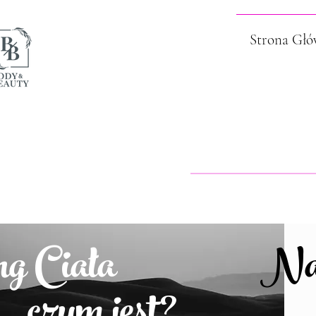
Strona Gł
ng Ciała
Na
m jest?
te