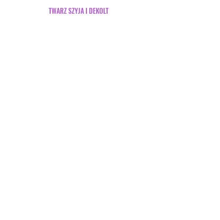
TWARZ SZYJA I DEKOLT
75zł
Mikrodermabrazja z kwasem
migdałowym
180zł
Mikrodermabrazja diamentowa (twarz +
szyja)
i Mezoterapia bezigłowa (twarz + szyja)
300zł