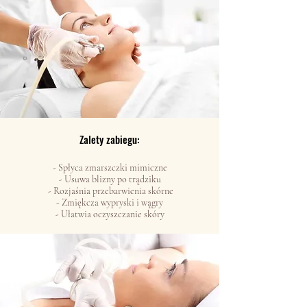
Zalety zabiegu:
- Spłyca zmarszczki mimiczne
- Usuwa blizny po trądziku
- Rozjaśnia przebarwienia skórne
- Zmiękcza wypryski i wągry
- Ułatwia oczyszczanie skóry