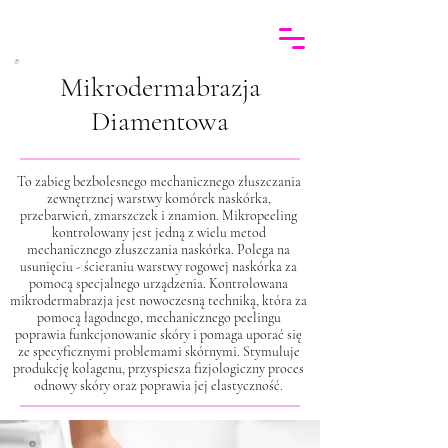
Mikrodermabrazja
Diamentowa
To zabieg bezbolesnego mechanicznego złuszczania
zewnętrznej warstwy komórek naskórka,
przebarwień, zmarszczek i znamion. Mikropeeling
kontrolowany jest jedną z wielu metod
mechanicznego złuszczania naskórka. Polega na
usunięciu - ścieraniu warstwy rogowej naskórka za
pomocą specjalnego urządzenia. Kontrolowana
mikrodermabrazja jest nowoczesną techniką, która za
pomocą łagodnego, mechanicznego peelingu
poprawia funkcjonowanie skóry i pomaga uporać się
ze specyficznymi problemami skórnymi. Stymuluje
produkcję kolagenu, przyspiesza fizjologiczny proces
odnowy skóry oraz poprawia jej elastyczność.