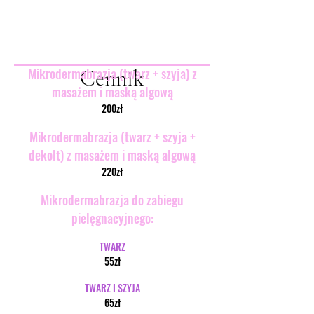
Mikrodermabrazja (twarz + szyja) z
Cennik
masażem i maską algową
200zł
Mikrodermabrazja (twarz + szyja +
dekolt) z masażem i maską algową
220zł
Mikrodermabrazja do zabiegu
pielęgnacyjnego:
TWARZ
55zł
TWARZ I SZYJA
65zł