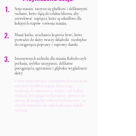
1.
Sesja masażu zaczyna się gładkimi i delikatnymi
ruchami, które dążą do relaksu klienta, aby
zniwelować napięcia, które są szkodliwe dla
kolejnych etapów rozwoju masażu.
2.
Masaż karku, uruchamia krążenie krwi, które
prowadzi do skóry twarzy składniki niezbędne
do osiągnięcia poprawy i naprawy tkanki.
3.
Intensywnych techniki dla masażu Kobido czyli
perkusja, szybkie szczypanie, delikatne
pociągnięcia, ugniatanie i głębokie wygładzanie
skóry.
Celem wykonywania intensywnych technik jest
usunięcie wszelkich napięć, które mają
tendencję do zamrożenia mięśni i ich funkcji.
Techniki liftingujące wykonujemy głównie na
twarzy, ale mogą być również wykonywane na
innych częściach ciała takich jak szyja, dekolt i
ramiona.