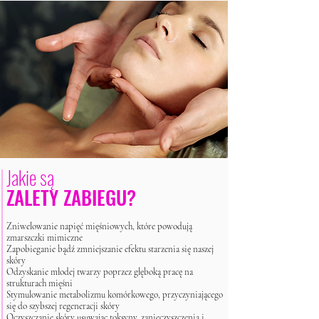
Jakie są
ZALETY ZABIEGU?
Zniwelowanie napięć mięśniowych, które powodują
zmarszczki mimiczne
Zapobieganie bądź zmniejszanie efektu starzenia się naszej
skóry
Odzyskanie młodej twarzy poprzez głęboką pracę na
strukturach mięśni
Stymulowanie metabolizmu komórkowego, przyczyniającego
się do szybszej regeneracji skóry
Oczyszczanie skóry usuwając toksyny, zanieczyszczenia i