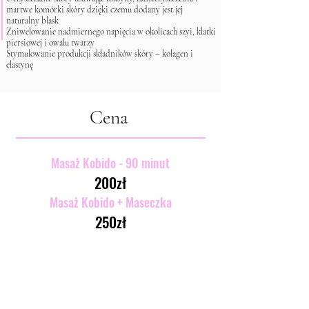
martwe komórki skóry dzięki czemu dodany jest jej
naturalny blask
Zniwelowanie nadmiernego napięcia w okolicach szyi, klatki
piersiowej i owalu twarzy
Stymulowanie produkcji składników skóry – kolagen i
elastynę
Cena
Masaż Kobido - 90
minut
200zł
Masaż Kobido + Maseczka
25
0zł