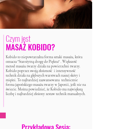
Czym jest
MASAŻ KOBIDO?
Kobido to niepowtarzalna forma sztuki masażu, która
oznacza "Starożytną drogę do Piękna" . Większość
metod masażu twarzy działa na powierzchni twarzy.
Kobido poprzez swoją złożoność i intensywność
technik działa na głębszych warstwach naszej skóry i
mięśni. To najbardziej zaawansowana technicznie
forma japońskiego masażu twarzy w Japonii, jeśli nie na
świecie. Można powiedzieć, że Kobido ma największą
liczbę i najbardziej złożony zestaw technik manualnych.
Przykładowa Sesja: