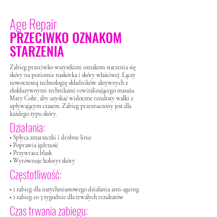
Age Repair
PRZECIWKO OZNAKOM
STARZENIA
Zabieg przeciwko wszystkimi oznakom starzenia się
skóry na poziomie naskórka i skóry właściwej. Łączy
nowoczesną
technologię składników aktywnych z
ekskluzywnymi technikami rewitalizującego masażu
Mary Cohr, aby uzyskać
widoczne rezultaty walki z
upływającym czasem. Zabieg przeznaczony jest dla
każdego typu skóry.
Działania:
• Spłyca zmarszczki i drobne linie
• Poprawia jędrność
• Przywraca blask
• Wyrównuje koloryt skóry
Częstotliwość:
• 1 zabieg dla natychmiastowego działania anti-ageing
• 1 zabieg co 3 tygodnie dla trwałych rezultatów
Czas trwania zabiegu: