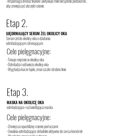
-Wspomaga drenaż tkanek i aktywuje mikrokrążenie podskórne,
aby zmniejszyć obrzęki i cienie
Etap 2.
UJĘDRNIAJĄCY SERUM ŻEL OKOLICY OKA
Serum żel do okolicy oka o działaniu
odmładzającym i drenującym
Cele pielęgnacyjne:
-Tonuje mięśnie w okolicy oka
-Odmładza i odświeża okolicę oka
-Wygładza kurze łapki, zmarszczki i drobne linie
Etap 3.
MASKA NA OKOLICĘ OKA
odmładzająco-rozświetlająca maska
Cele pielęgnacyjne:
-Zmniejsza opuchliznę i cienie pod oczami
-Uwalnia odmładzające składniki aktywne do serca komórek