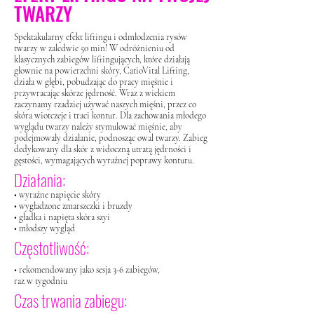
TWARZY
Spektakularny efekt liftingu i odmłodzenia rysów
twarzy
w zaledwie 50 min! W odróżnieniu od
klasycznych zabiegów liftingujących, które działają
głownie na powierzchni
skóry, CatioVital Lifting,
działa w głębi, pobudzając do pracy mięśnie i
przywracając skórze jędrność. Wraz z wiekiem
zaczynamy rzadziej używać naszych mięśni, przez co
skóra wiotczeje i traci kontur. Dla zachowania młodego
wyglądu twarzy należy stymulować mięśnie, aby
podejmowały działanie, podnosząc owal twarzy. Zabieg
dedykowany dla skór z widoczną utratą jędrności i
gęstości, wymagających wyraźnej poprawy konturu.
Działania:
• wyraźne napięcie skóry
• wygładzone zmarszczki i bruzdy
• gładka i napięta skóra szyi
• młodszy wygląd
Częstotliwość:
• rekomendowany jako sesja 3-6 zabiegów,
raz w tygodniu
Czas trwania zabiegu: