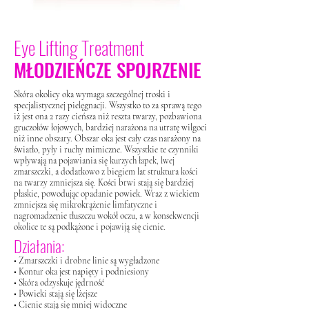
Eye Lifting Treatment
MŁODZIEŃCZE SPOJRZENIE
Skóra okolicy oka wymaga szczególnej troski i
specjalistycznej pielęgnacji. Wszystko to za sprawą tego
iż jest ona 2 razy cieńsza niż reszta twarzy, pozbawiona
gruczołów łojowych, bardziej narażona na utratę wilgoci
niż inne obszary. Obszar oka jest cały czas narażony na
światło, pyły i ruchy mimiczne. Wszystkie te czynniki
wpływają na pojawiania się kurzych łapek, lwej
zmarszczki, a dodatkowo z biegiem lat struktura kości
na twarzy zmniejsza się. Kości brwi stają się bardziej
płaskie, powodując opadanie powiek. Wraz z wiekiem
zmniejsza się mikrokrążenie limfatyczne i
nagromadzenie tłuszczu wokół oczu, a w konsekwencji
okolice te są podkążone i pojawiją się cienie.
Działania:
• Zmarszczki i drobne linie są wygładzone
• Kontur oka jest napięty i podniesiony
• Skóra odzyskuje jędrność
• Powieki stają się lżejsze
• Cienie stają się mniej widoczne