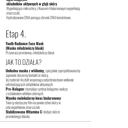
składników aktywnych w głąb skóry
Wypełniające mikrosfery z Kwasem Hialuronowym wypełniają
zmarszczki.
Hydrolizowane DNA pomaga chronić DNA komórkowe.
Etap 4.
Youth Radiance Face Mask
(Maska młodzieńczy blask)
Przywraca promienny, młodzieńczy blask
JAK TO DZIAŁA?
Unikalna maska z włókniny,
specjalnie zaprojektowana by
zapewnić obszerny kontakt ze skórą.
Jej materiał i kształt wspomaga natychmiastowe wnikanie
odmładzających składników aktywnych:
Pro-Kolagen:
stymuluje syntezę kolagenu i walczy
z osłabieniem włókien skórnych.
Wysoko molekularny kwas hialuronowy:
Tworzy elastyczny film na powierzchni skóry w
celu wypełnienia zmarszczek.
Stabilizowana Witamina C:
dodaje skórze
promiennego blasku