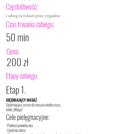
Częstotliwość:
1 zabieg na tydzień przez 3 tygodnie
Czas trwania zabiegu:
50 min
Cena:
200 zł
Etapy zabiegu:
Etap 1.
UJĘDNIAJĄCY MASAŻ
Ujędrniający serum do masażu okolicy oczu,
efekt „liftingu”
Cele pielęgnacyjne:
-Podnosi powiekę oka
-Ujędrnia skórę