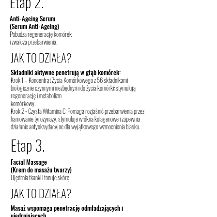
Etap 2.
Anti-Ageing Serum
(Serum Anti-Ageing)
Pobudza regenerację komórek
i zwalcza przebarwienia.
JAK TO DZIAŁA?
Składniki aktywne penetrują w głąb komórek:
Krok 1 – Koncentrat Życia Komórkowego z 56 składnikami
biologicznie czynnymi niezbędnymi do życia komórki: stymulują
regenerację i metabolizm
komórkowy.
Krok 2 - Czysta Witamina C: Pomaga rozjaśnić przebarwienia przez
hamowanie tyrozynazy, stymuluje włókna kolagenowe i zapewnia
działanie antyoksydacyjne dla wyjątkowego wzmocnienia blasku.
Etap 3.
Facial Massage
(Krem do masażu twarzy)
Ujędrnia tkanki i tonuje skórę
JAK TO DZIAŁA?
Masaż wspomaga penetrację odmładzających i
ujędrniających