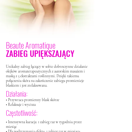
Beaute Aromatique
ZABIEG UPIĘKSZAJĄCY
Unikalny zabieg łączący w sobie dobroczynne działanie
olejków aromaterapeutycznych z autorskim masażem
i
maską z 5 ekstraktami roślinnymi. Dzięki takiemu
połączeniu skóra na zakończenie zabiegu promienieje
blaskiem
i jest zrelaksowana.
Działania:
• Przywraca promienny blask skórze
• Relaksuje i wycisza
Częstotliwość:
• Intensywna kuracja: 1 zabieg raz w tygodniu przez
miesiąc
• Dla podtrzymania efektu: 1 zabieg raz w miesiącu