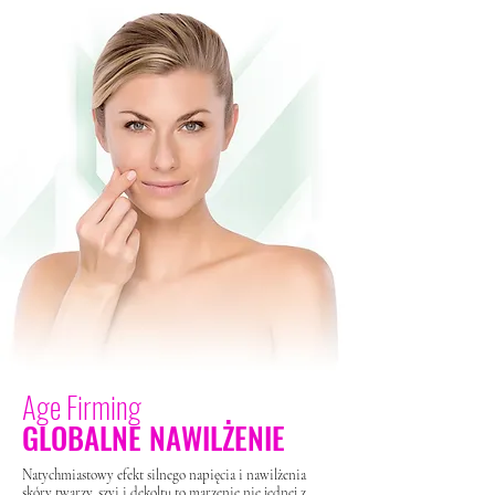
Age Firming
GLOBALNE NAWILŻENIE
Natychmiastowy efekt silnego napięcia i nawilżenia
skóry twarzy, szyi i dekoltu to marzenie nie jednej z