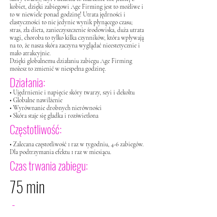
kobiet, dzięki zabiegowi Age Firming jest to możliwe i
to w niewiele ponad godzinę!
Utrata jędrności i
elastyczności to nie jedynie wynik płynącego czasu;
stras, zła dieta, zanieczyszczenie środowiska, duża utrata
wagi, choroba to tylko kilka czynników,
która wpływają
na to, że nasza skóra zaczyna wyglądać nieestetycznie i
mało atrakcyjnie.
Dzięki globalnemu działaniu zabiegu Age Firming
możesz to zmienić w niespełna godzinę.
Działania:
• Ujędrnienie i napięcie skóry twarzy, szyi i dekoltu
• Globalne nawilżenie
• Wyrównanie drobnych nierówności
• Skóra staje się gładka i rozświetlona
Częstotliwość:
• Zalecana częstotliwość 1 raz w tygodniu, 4-6 zabiegów.
Dla podtrzymania efektu 1 raz w miesiącu.
Czas trwania zabiegu:
75 min
Cena: