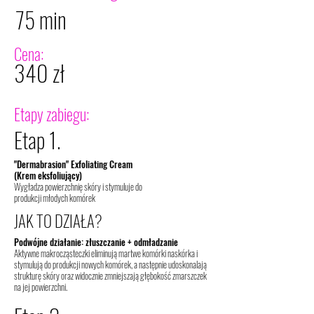
75 min
Cena:
340 zł
Etapy zabiegu:
Etap 1.
"Dermabrasion" Exfoliating Cream
(Krem eksfoliujący)
Wygładza powierzchnię skóry i stymuluje do
produkcji młodych komórek
JAK TO DZIAŁA?
Podwójne działanie: złuszczanie + odmładzanie
Aktywne makrocząsteczki eliminują martwe komórki naskórka i
stymulują do produkcji nowych komórek, a następnie udoskonalają
strukturę skóry oraz widocznie zmniejszają głębokość zmarszczek
na jej powierzchni.