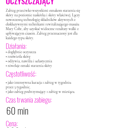
OCZYSZCZAJĄCY
Zabieg przeciwko wszystkimi oznakom starzenia się
skóry na poziomie naskórka i skóry właściwej. Łączy
nowoczesną technologię składników aktywnych z
ekskluzywnymi technikami rewitalizującego masażu
Mary Cohr, aby uzyskać widoczne rezultaty walki z
upływającym czasem. Zabieg przeznaczony jest dla
każdego typu skóry.
Działania:
• dogłębnie oczyszcza
• rozświetla skórę
• odżywia, nawilża i uelastycznia
• niweluje oznaki starzenia skóry
Częstotliwość:
• jako intensywna kuracja 1 zabieg w tygodniu
przez 3 tygodnie,
• jako zabieg podtrzymujący 1 zabieg w miesiącu.
Czas trwania zabiegu:
60 min
Cena: