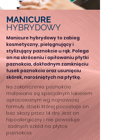
MANICURE
HYBRYDOWY
Manicure hybrydowy to zabieg
kosmetyczny, pielęgnujący i
stylizujący paznokcie u rąk. Polega
on na skróceniu i opiłowaniu płytki
paznokcia, dokładnym zamknięciu
łusek paznokcia oraz usunięciu
skórek, narośniętych na płytkę.
Na zakończenie paznokcie
malowane są specjalnym lakierem
opracowanym wg najnowszej
formuły, dzięki której pozostaje on
bez skazy przez 14 dni. Jest on
hipoalergiczny i nie powoduje
żadnych szkód na płytce
paznokcia.