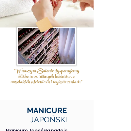
"W naszym Salonie dysponujemy
blisko 1000 różnych lakierów, o
wszelakich odcieniach i wykończeniach"
MANICURE
JAPOŃSKI
Manicure Japoński nadaje