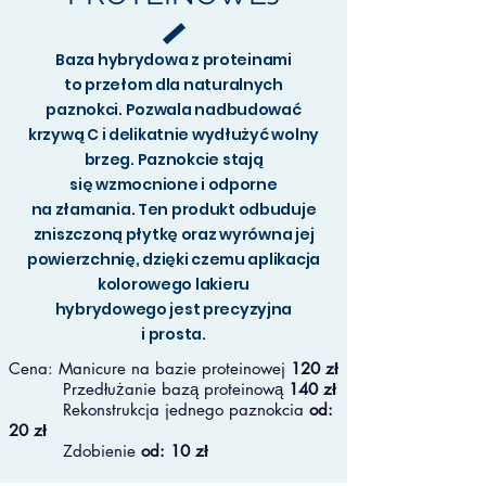
Baza hybrydowa z proteinami
to przełom dla naturalnych
paznokci. Pozwala nadbudować
krzywą C i delikatnie wydłużyć wolny
brzeg. Paznokcie stają
się wzmocnione i odporne
na złamania. Ten produkt odbuduje
zniszczoną płytkę oraz wyrówna jej
powierzchnię, dzięki czemu aplikacja
kolorowego lakieru
hybrydowego jest precyzyjna
i prosta.
Cena: Manicure na bazie proteinowej
120 zł
Przedłużanie bazą proteinową
140 zł
Rekonstrukcja jednego paznokcia
od:
20 zł
Zdobienie
od: 10 zł