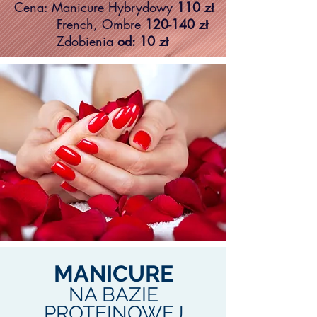
Cena: Manicure Hybrydowy
110 zł
French, Ombre
120-140 zł
Zdobienia
od: 10 zł
MANICURE
NA BAZIE
PROTEINOWEJ