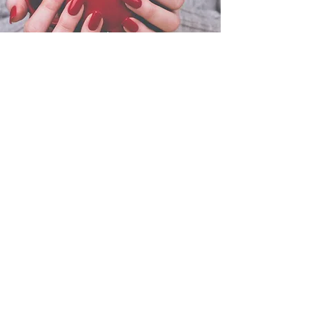
PAZNOKCIE
ŻELOWE
Zabieg rozpoczyna się
przygotowaniem poprzez manicure
klasyczny płytki paznokcia. Zabieg
przedłużenia paznokci polega, na
wydłużeniu naturalnej płytki żelem
do pożądanej przez klienta długości,
nadaniu jej kształtu
(np.: owal, szpic,
kwadrat, migdał) i pomalowaniu ich
na wybrany kolor.
Atutem tej usługi jest bogactwo
kolorów i niezwykła trwałość