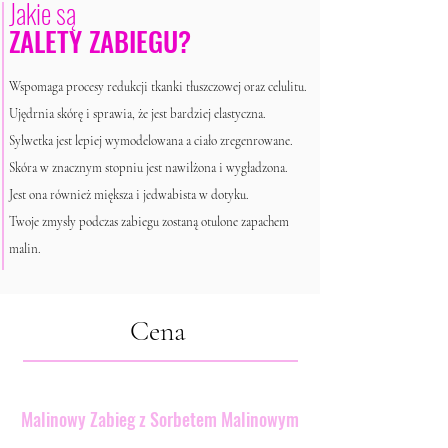
Jakie są
ZALETY ZABIEGU?
Wspomaga procesy redukcji tkanki tłuszczowej oraz celulitu.
Ujędrnia skórę i sprawia, że jest bardziej elastyczna.
Sylwetka jest lepiej wymodelowana a ciało zregenrowane.
Skóra w znacznym stopniu jest nawilżona i wygładzona.
Jest ona również miększa i jedwabista w dotyku.
Twoje zmysły podczas zabiegu zostaną otulone zapachem
malin.
Cena
Malinowy Zabieg z Sorbetem Malinowym