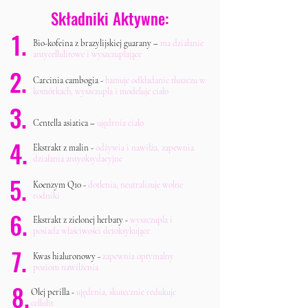
Składniki Aktywne:
1.
Bio-kofeina z brazylijskiej guarany –
ma działanie
antycellulitowe i wyszczuplające
2.
Carcinia cambogia -
hamuje odkładanie tłuszczu w
komórkach, wyszczupla i modeluje ciało
3.
Centella asiatica –
ujędrnia ciało
4.
Ekstrakt z malin -
odżywia i nawilża, zapewnia
działania antyoksydacyjne
5.
Koenzym Q10 -
dotlenia, neutralizuje wolne
rodniki
6.
Ekstrakt z zielonej herbaty -
wyszczupla i
posiada właściwości detoksykujące
7.
Kwas hialuronowy -
zapewnia optymalny
poziom nawilżenia
8.
Olej perilla -
ujędrnia, skutecznie redukuje
cellulit