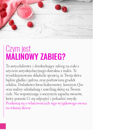
Czym jest
MALINOWY ZABIEG?
To antycelulitowy i detoksykujący zabieg na ciało z
użyciem antyoksydacyjnego ekstraktu z malin. Te
wyselekcjonowane składniki sprawią, że Twoja skóra
będzie gładka i jędrna, oraz pozbawiona grudek
celulitu. Dodatkowo kwas hialuronowy, koenzym Q10
oraz maliny odmładzają i nawilżają skórę na Twoim
ciele. Nie wspominając o soczystym zapachu owoców,
który pomoże Ci się odprężyć i pobudzić zmysły.
Przekonaj się o właściwościach tego wyjątkowego owocu
na własnej skórze.