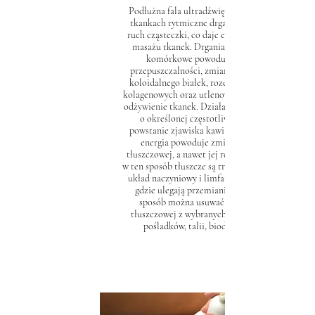
Podłużna fala ultradźwiękowa wywołując w
tkankach rytmiczne drgania, wprowadza w
ruch cząsteczki, co daje efekt wewnętrznego
masażu tkanek. Drgania działają na błony
komórkowe powodując wzrost ich
przepuszczalności, zmiany stanu skupienia
koloidalnego białek, rozciągliwość włókien
kolagenowych oraz utlenowanie, a tym samym
odżywienie tkanek. Działanie ultradźwiękami
o określonej częstotliwości powoduje
powstanie zjawiska kawitacji. Wytworzona
energia powoduje zmiany w komórce
tłuszczowej, a nawet jej rozbicie. Uwolnione
w ten sposób tłuszcze są transportowane przez
układ naczyniowy i limfatyczny do wątroby,
gdzie ulegają przemianie materii. W ten
sposób można usuwać nadmiar tkanki
tłuszczowej z wybranych obszarów, np. ud,
pośladków, talii, bioder czy ramion.