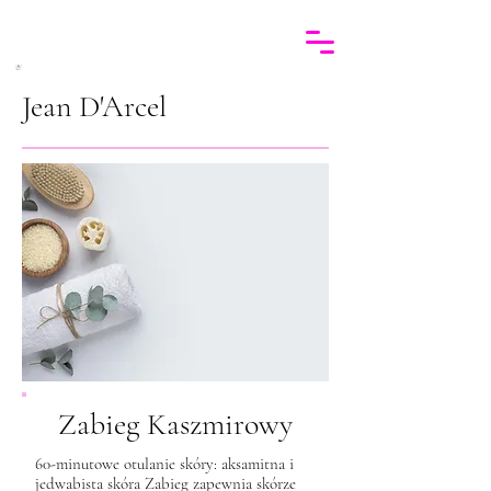
Jean D'Arcel
Zabieg Kaszmirowy
60-minutowe otulanie skóry: aksamitna i
jedwabista skóra Zabieg zapewnia skórze