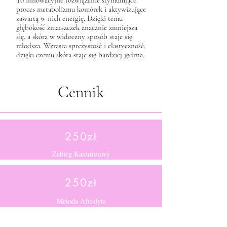
To innowacyjne rozwiązanie stymulujące
proces metabolizmu komórek i aktywizujące
zawartą w nich energię. Dzięki temu
głębokość zmarszczek znacznie zmniejsza
się, a skóra w widoczny sposób staje się
młodsza. Wzrasta spreżystość i elastyczność,
dzięki czemu skóra staje się bardziej jędrna.
Cennik
250zł
Zabieg Kaszmirowy
250zł
Metoda Afrodyta