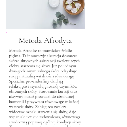
Metoda Afrodyta
Metoda Afrodite to prawdziwe źródło
piękna. Ta innowacyjna kuracja dostarcza
skórze aktywnych substancji zwalczajacych
efekty starzenia się skóry. Już po jednym
dwu-godzinnym zabiegu skóra odzyskuje
swoją naturalną witalność i równowagę.
Specjalne pro-endorfiny działają
relaksująco i stymulują rozwój czynników
obronnych skóry. Stosowanie kuracji oraz
aktywny masaż prowadzi do absolutnej
harmonii i przywraca równowagę w każdej
warstwie skóry. Zabieg ten zwalcza
widoczne oznaki starzenia się skóry, daje
wspaniałe uczucie zadowolenia, równowagi
i widoczną poprawę ogólnej kondycji skóry.