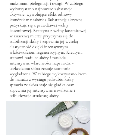
maksimum pielęgnacji i uwagi. W zabiegu
wykorzystano najnowsze substancje
aktywne, wywołujące efekt odnowy
komórek w naskórku. Substancję aktywną
pozyskuje się z prawdziwej wełny
kaszmirowej. Kreatyna z wełny kaszmirowej
w znacznej mierze przyczynia się do
stabilizacji skóry i zapewnia jej wysoką
elastyczność dzięki intensywnym
właściwościom regeneracyjnym. Kreatyna
stanowi budulec skóry i posiada
intensywne właściwości naprawcze -
uszkodzona skóra zostaje starannie
wygładzona. W zabiegu wykorzystano krem
do masażu z wyciągu jedwabiu który
sprawia że skóra staje się gładka oraz
zapewnia jej intensywne nawilżenie i
odbudowuje strukturę skóry.