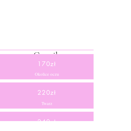
Cennik
170zł
Okolice oczu
220zł
Twarz
240zł