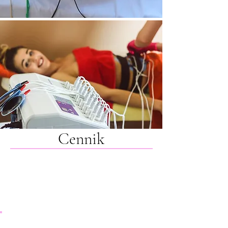
Cennik
80zł
Pojedynczy zabieg
Elektrostymulacji Bott (45 min)
640zł