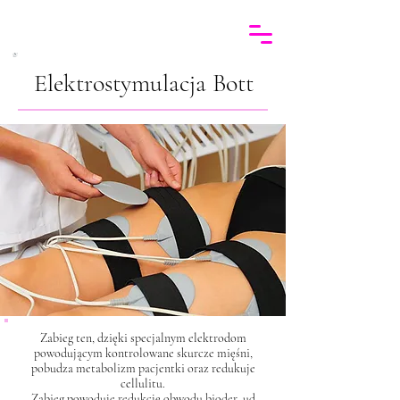
Elektrostymulacja Bott
Zabieg ten, dzięki specjalnym elektrodom
powodującym kontrolowane skurcze mięśni,
pobudza metabolizm pacjentki oraz redukuje
cellulitu.
Zabieg powoduje redukcję obwodu bioder, ud