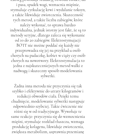
i pasa, spadek wagi, wzmacnia mięśnie,
stymuluje cyrkulację krwi i wydalanie toksyn,
a także likwiduje zwiotczenia. Skuteczność
tych metod, a także liczba zabiegów, które
należy wykonać, to sprawa bardzo
indywidualna, jednak istotny jest fakt, że są to
metody seryjne, dlatego zaleca się wykonanie
od 10 do 20 zabiegów. Elektrostymujacji
BOTT nie możne poddać się każdy nie
przeprowadza się jej na przykład u osób
chorych na padaczkę, kobiet w ciąży czy osób
chorych na nowotwory. Elektrostymulacja to
jedna z najskuteczniejszych metod walki z
nadwagą i skuteczny sposób modelowania
sylwetki.
Żadna inna metoda nie przyczynia się tak
szybko i efektywnie do utraty kilogramów i
redukcji obwodów ciała. Dzięki temu
chudnięcie, modelowanie sylwetki następuje
odpowiednio szybciej. Takie ćwiczenie nie
różni się w od tradycyjnego. Wywołuje te
same reakcje: przyczynia się do wzmocnienia
mięśni, stymuluje rozkład tłuszczu, wzmaga
produkcję kolagenu, likwiduje zwiotczenia,
zwiększa metabolizm, usprawnia przemianę