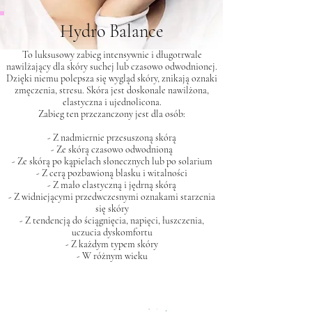
Hydro Balance
To luksusowy zabieg intensywnie i długotrwale
nawilżający dla skóry suchej lub czasowo odwodnionej.
Dzięki niemu polepsza się wygląd skóry, znikają oznaki
zmęczenia, stresu. Skóra jest doskonale nawilżona,
elastyczna i ujednolicona.
Zabieg ten przezanczony jest dla osób:
- Z nadmiernie przesuszoną skórą
- Ze skórą czasowo odwodnioną
- Ze skórą po kąpielach słonecznych lub po solarium
- Z cerą pozbawioną blasku i witalności
- Z mało elastyczną i jędrną skórą
- Z widniejącymi przedwczesnymi oznakami starzenia
się skóry
- Z tendencją do ściągnięcia, napięci, łuszczenia,
uczucia dyskomfortu
- Z każdym typem skóry
- W różnym wieku