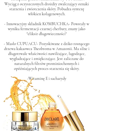
Wyciąg z oczyszczonych drożdży zwalczający oznaki
starzenia i zwiotczenia skóry. Pobudza syntezę
włókien kolagenowych.
- Innowacyjny składnik KOMBUCHKA- Powstały w
wyniku fermentacji czarnej cherbaty, znany jako
"eliksir długowieczności"
- Masło CUPUACU- Pozyskiwane z dziko rosnącego
drzewa kakaowca Theobroma w Amazonii. Ma silne i
długotrwałe właściwości nawilżające, łagodzące,
wygładzające i zmiękczające. Jest zaliczane do
naturalnych filtrów prominiochonnych i
opóźniających proces starzenia się skóry.
-Witaminę E i sacharydy